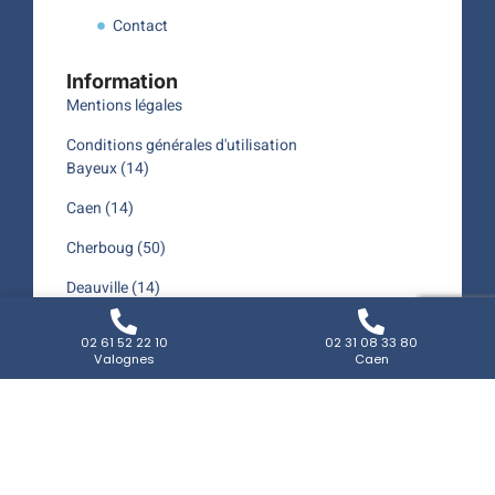
Contact
Information
Mentions légales
Conditions générales d'utilisation
Bayeux (14)
Caen (14)
Cherboug (50)
Deauville (14)
Saint-Lô (50)
02 61 52 22 10
02 31 08 33 80
Valognes
Caen
Valognes (50)
Informations de contact
39 Rte de la Bergerie(Armanville), 50700
Valognes